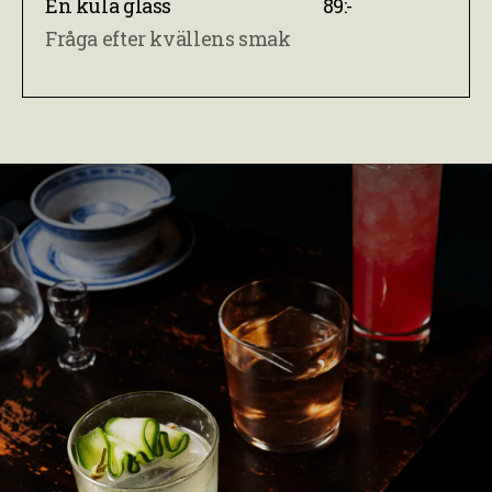
En kula glass
89:-
Fråga efter kvällens smak