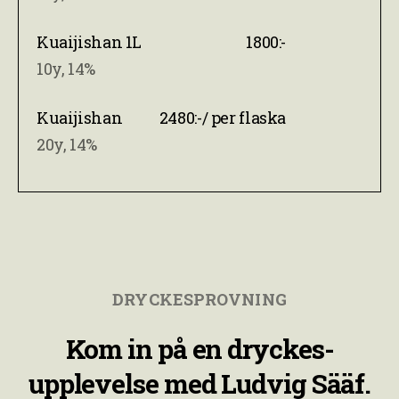
Kuaijishan 1L
1800:-
10y, 14%
Kuaijishan
2480:-/ per flaska
20y, 14%
DRYCKESPROVNING
Kom in på en dryckes-
upplevelse med Ludvig Sääf.