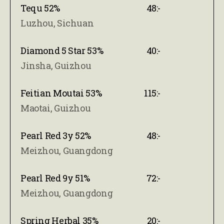
Tequ 52%
48:-
Luzhou, Sichuan
Diamond 5 Star 53%
40:-
Jinsha, Guizhou
Feitian Moutai 53%
115:-
Maotai, Guizhou
Pearl Red 3y 52%
48:-
Meizhou, Guangdong
Pearl Red 9y 51%
72:-
Meizhou, Guangdong
Spring Herbal 35%
20:-