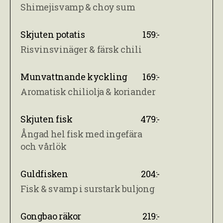
Shimejisvamp & choy sum
Skjuten potatis
159:-
Risvinsvinäger & färsk chili
Munvattnande kyckling
169:-
Aromatisk chiliolja & koriander
Skjuten fisk
479:-
Ångad hel fisk med ingefära
och vårlök
Guldfisken
204:-
Fisk & svamp i surstark buljong
Gongbao räkor
219:-