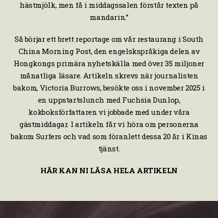
hästmjölk, men få i middagssalen förstår texten på
mandarin.”
Så börjar ett brett reportage om vår restaurang i South
China Morning Post, den engelskspråkiga delen av
Hongkongs primära nyhetskälla med över 35 miljoner
månatliga läsare. Artikeln skrevs när journalisten
bakom, Victoria Burrows, besökte oss i november 2025 i
en uppstartslunch med Fuchsia Dunlop,
kokboksförfattaren vi jobbade med under våra
gästmiddagar. I artikeln får vi höra om personerna
bakom Surfers och vad som föranlett dessa 20 år i Kinas
tjänst.
HÄR KAN NI LÄSA HELA ARTIKELN